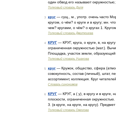
один обвод его называют окружностью; 
Толковый словарь Даля
круг
— сущ., м., употр. очень часто Мор
3
кругом, о чём? о круге и в кругу; мн. что
чем? кругами, о чём? о кругах 1. Круг
Толковый словарь Дмитриева
КРУГ
— КРУГ, круга, о круге, в, на кругу 
4
ограниченная окружностью (мат.). Вычис
Площадка, участок земли, образующий ф
Толковый словарь Ушакова
круг
— Кружок, общество, сфера (атмосф
5
совокупность, состав (личный), штат, п
ассортимент, коллекция. Круг читателе
Словарь синонимов
КРУГ
— КРУГ, а ( у), в кругу и в круге, н
6
плоскости, ограниченная окружностью. 2
3. (в круге, на круге, на кругу). Пред
Толковый словарь Ожегова