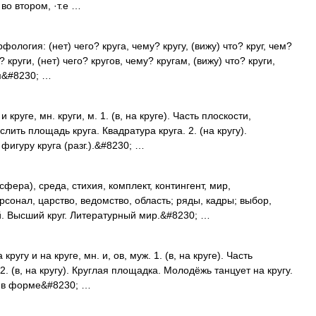
во втором, ·т.е …
фология: (нет) чего? круга, чему? кругу, (вижу) что? круг, чем?
? круги, (нет) чего? кругов, чему? кругам, (вижу) что? круги,
ом&#8230; …
и круге, мн. круги, м. 1. (в, на круге). Часть плоскости,
лить площадь круга. Квадратура круга. 2. (на кругу).
игуру круга (разг.).&#8230; …
ера), среда, стихия, комплект, контингент, мир,
ерсонал, царство, ведомство, область; ряды, кадры; выбор,
й. Высший круг. Литературный мир.&#8230; …
а кругу и на круге, мн. и, ов, муж. 1. (в, на круге). Часть
. (в, на кругу). Круглая площадка. Молодёжь танцует на кругу.
мет в форме&#8230; …