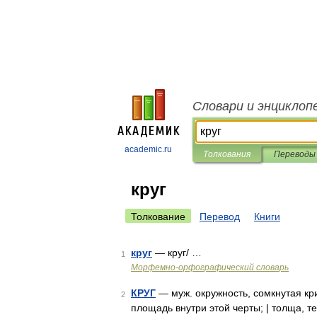
Словари и энциклоп
academic.ru
Толкования
Переводы
круг
Толкование
Перевод
Книги
круг
— круг/ …
1
Морфемно-орфографический словарь
КРУГ
— муж. окружность, сомкнутая кри
2
площадь внутри этой черты; | толща, тело