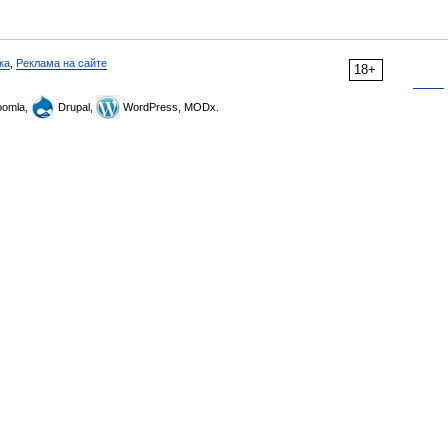
ка
,
Реклама на сайте
18+
omla,
Drupal,
WordPress, MODx.