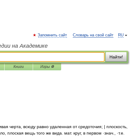
Запомнить сайт
Словарь на свой сайт
RU
едии на Академике
Найти!
Книги
Игры ⚽
вая черта, всюду равно удаленная от средоточия; | плоскость,
, плоская вещь того же вида. мат. круг, в первом ·знач., ·т.е.