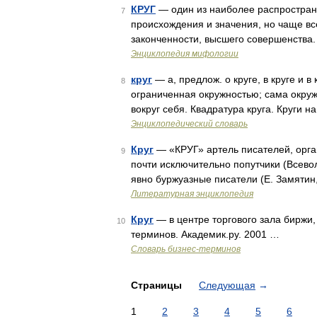
КРУГ
— один из наиболее распростран
7
происхождения и значения, но чаще в
законченности, высшего совершенства.
Энциклопедия мифологии
круг
— а, предлож. о круге, в круге и в к
8
ограниченная окружностью; сама окружн
вокруг себя. Квадратура круга. Круги 
Энциклопедический словарь
Круг
— «КРУГ» артель писателей, орга
9
почти исключительно попутчики (Всевол
явно буржуазные писатели (Е. Замятин,
Литературная энциклопедия
Круг
— в центре торгового зала биржи, 
10
терминов. Академик.ру. 2001 …
Словарь бизнес-терминов
Страницы
Следующая
→
1
2
3
4
5
6