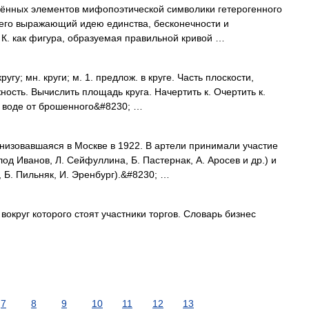
ённых элементов мифопоэтической символики гетерогенного
сего выражающий идею единства, бесконечности и
 К. как фигура, образуемая правильной кривой …
ругу; мн. круги; м. 1. предлож. в круге. Часть плоскости,
ость. Вычислить площадь круга. Начертить к. Очертить к.
на воде от брошенного&#8230; …
низовавшаяся в Москве в 1922. В артели принимали участие
од Иванов, Л. Сейфуллина, Б. Пастернак, А. Аросев и др.) и
 Б. Пильняк, И. Эренбург).&#8230; …
вокруг которого стоят участники торгов. Словарь бизнес
7
8
9
10
11
12
13